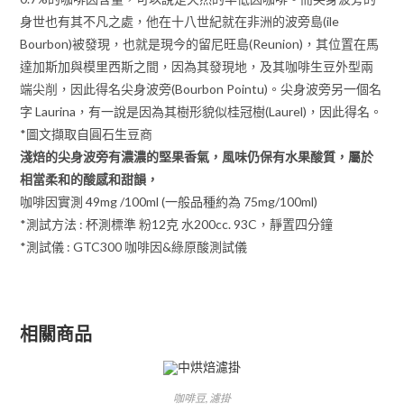
身世也有其不凡之處，他在十八世紀就在非洲的波旁島(ile
Bourbon)被發現，也就是現今的留尼旺島(Reunion)，其位置在馬
達加斯加與模里西斯之間，因為其發現地，及其咖啡生豆外型兩
端尖削，因此得名尖身波旁(Bourbon Pointu)。尖身波旁另一個名
字 Laurina，有一說是因為其樹形貌似桂冠樹(Laurel)，因此得名。
*圖文擷取自圓石生豆商
淺焙的尖身波旁有濃濃的堅果香氣，風味仍保有水果酸質，屬於
相當柔和的酸感和甜韻，
咖啡因實測 49mg /100ml (一般品種約為 75mg/100ml)
*測試方法 : 杯測標準 粉12克 水200cc. 93C，靜置四分鐘
*測試儀 : GTC300 咖啡因&綠原酸測試儀
相關商品
咖啡豆
,
濾掛