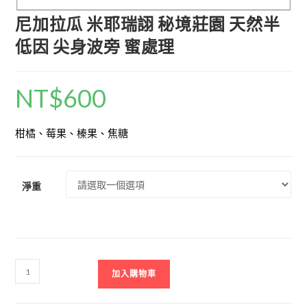
尼加拉瓜 米耶瑞詡 秘境莊園 天然半
低因 尖身波旁 蜜處理
NT$
600
柑橘、莓果、榛果、焦糖
淨重
加入購物車