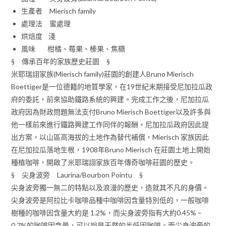
生產者 Mierisch family
處理法 蜜處理
烘焙度 淺
風味 柑橘、莓果、榛果、焦糖
§ 傳承百年的家族歷史莊園 §
米耶瑞詡家族(Mierisch family)莊園的創建人Bruno Mierisch
Boettiger是一位德籍的地質學家，在19世紀末期接受尼加拉瓜政
府的委託，前來協助鐵路系統的興建。完成工作之後，尼加拉瓜
政府因為財政問題無法支付Bruno Mierisch Boettiger以及許多與
他一樣前來進行鐵路興建工作同伴的報酬，尼加拉瓜政府因此提
出方案，以山區高海拔的土地作為替代補償，Mierisch 家族因此
在尼加拉瓜落地生根，1908年Bruno Mierisch 在莊園土地上開始
種植咖啡，開啟了米耶瑞詡家族百年傳奇咖啡莊園的歷史。
§ 尖身波旁 Laurina/Bourbon Pointu §
尖身波旁獨一無二的特點以及浪漫的歷史，造就其不凡的身價。
尖身波旁是阿拉比卡咖啡品種中咖啡因含量特別低的，一般咖啡
樹種的咖啡因含量大約是 1.2%，而尖身波旁指有大約0.45% –
0.7%的咖啡因含量，可以說是天然的半低因咖啡。而尖身波旁的