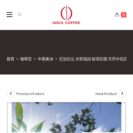
0
尼加拉瓜 米耶瑞詡 秘境莊園
天然半低因 尖身波旁 蜜處理
首頁
>
咖啡豆
>
中南美洲
>
尼加拉瓜 米耶瑞詡 秘境莊園 天然半低因 尖
Previous Product
Next Product