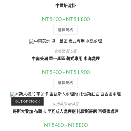
中烘焙濾掛
NT$
400
–
NT$
1,800
選擇規格
咖啡豆
,
配方豆
中南美洲 單一產區 義式專用 水洗處理
NT$
400
–
NT$
1,900
選擇規格
OUT OF STOCK
中南美洲
,
咖啡豆
哥斯大黎加 布蘭卡 里瓦斯人處理廠 托雷斯莊園 百香蜜處理
NT$
450
–
NT$
800