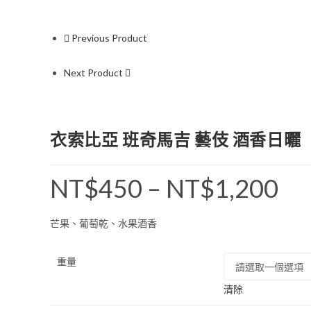
Previous Product
Next Product
衣索比亞 班奇馬吉 藝伎 酒香日曬
NT$
450
–
NT$
1,200
價
格
範
圍：
NT$45
芒果、葡萄乾、水果酒香
到
NT$1,2
重量
清除