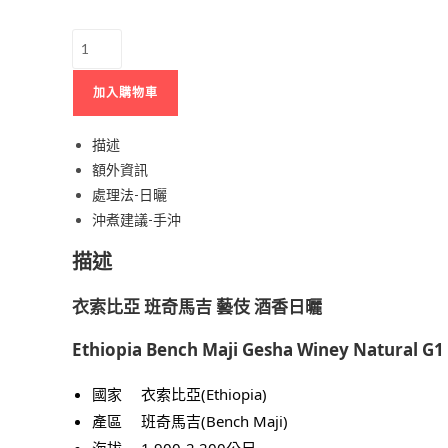
衣
索
比
加入購物車
亞
班
描述
奇
額外資訊
馬
處理法-日曬
吉
沖煮建議-手沖
藝
描述
伎
酒
衣索比亞 班奇馬吉 藝伎 酒香日曬
香
日
Ethiopia Bench Maji Gesha Winey Natural G1
曬
數
國家 衣索比亞(Ethiopia)
量
產區 班奇馬吉(Bench Maji)
海拔 1,900-2,200公尺