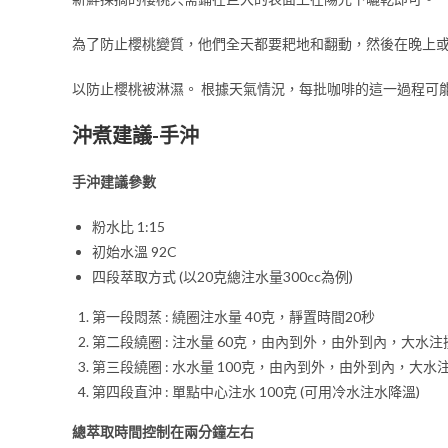
為了防止櫻桃變質，他們全天都要耙地和翻動，然後在晚上
以防止櫻桃被淋濕。 根據天氣情況，每批咖啡的這一過程可能
沖煮建議-手沖
手沖建議參數
粉水比 1:15
初始水溫 92C
四段萃取方式 (以20克總注水量300cc為例)
第一段悶蒸 : 繞圈注水量 40克，靜置時間20秒
第二段繞圈 : 注水量 60克，由內到外，由外到內，大水注
第三段繞圈 : 水水量 100克，由內到外，由外到內，大水
第四段直沖 : 單點中心注水 100克 (可用冷水注水降溫)
總萃取時間控制在兩分鐘左右