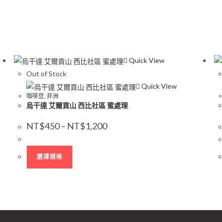
Quick View
Out of Stock
Quick View
咖啡豆
,
非洲
烏干達 艾爾貢山 西比社區 蜜處理
價
NT$
450
–
NT$
1,200
格
範
圍：
此
NT$450
選擇規格
到
產
NT$1,200
品
有
多
種