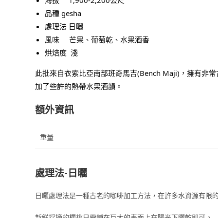
品種 gesha
處理法 日曬
風味 芒果、葡萄乾、水果酒香
烘焙度 淺
此批來自衣索比亞南部班奇馬吉(Bench Maji)，擁
加了些許的熱帶水果酒韻。
額外資訊
重量
處理法-日曬
日曬處理法是一種古老的咖啡加工方法，在許多水資源有限
新鮮採摘的櫻桃只需鋪在巨大的表面上在陽光下曬乾即可。