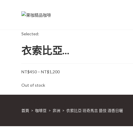
Skip
to
content
Selected:
衣索比亞...
價
NT$
450
–
NT$
1,200
格
Out of stock
範
圍：
衣索比亞 班奇馬吉 藝伎 
NT$450
到
首頁
>
咖啡豆
>
非洲
>
衣索比亞 班奇馬吉 藝伎 酒香日曬
NT$1,200