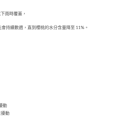
或下雨時覆蓋，
會持續數週，直到櫻桃的水分含量降至 11%。
擾動
注擾動