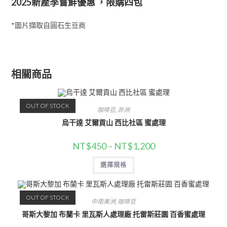
2025新產季嘗鮮優惠 ，限購四包
*圖片擷取自圓石生豆商
相關商品
OUT OF STOCK
咖啡豆
,
非洲
烏干達 艾爾貢山 西比社區 蜜處理
NT$
450
–
NT$
1,200
選擇規格
OUT OF STOCK
中南美洲
,
咖啡豆
哥斯大黎加 布蘭卡 里瓦斯人處理廠 托雷斯莊園 百香蜜處理