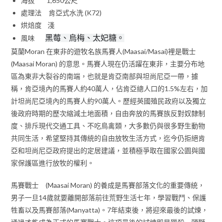
海拔 1,650公尺
處理法 肯亞式水洗 (K72)
烘焙度 淺
風味
黑莓、烏梅、太妃糖。
莫蘭Moran 在東非的遊牧名族馬賽人(Maasai/Masai)裡是戰士
(Maasai Moran) 的意思。馬賽人現在仍活躍在東非，主要分布地
區為東非大裂谷的南端，也就是肯亞南部與坦尚尼亞一帶，據
稱，肯亞境內的馬賽人約40萬人，佔肯亞總人口的1.5%左右，加
計坦尚尼亞境內的馬賽人約90萬人。歷經英國殖民政府以及獨立
後政府時期的歷次縮減土地面積，自由奔放的馬賽族反對奴隸制
度、排斥現代交通工具、不吃鳥禽類，大多數仍與很多野生動物
共同生活，希望堅持其傳統的自由放牧生活方式，迄今仍拒絕肯
亞和坦尚尼亞政府提出的定居建議，並積極爭取在國家公園與國
家保護區進行放牧的權利。
馬賽戰士 (Maasai Moran) 的養成是馬賽部落文化的重要傳統，
男子一旦14歲就要離開部落前往荒野生活七年，學習戰鬥、保護
牲畜以及馬賽部落(Manyatta)。7年結束後，將迎來最後的試煉，