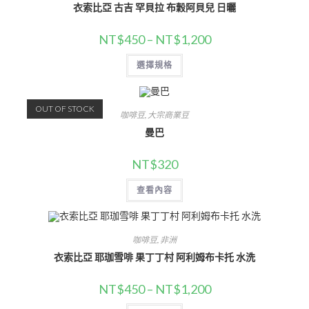
衣索比亞 古吉 罕貝拉 布穀阿貝兒 日曬
NT$
450
–
NT$
1,200
選擇規格
OUT OF STOCK
咖啡豆
,
大宗商業豆
曼巴
NT$
320
查看內容
咖啡豆
,
非洲
衣索比亞 耶珈雪啡 果丁丁村 阿利姆布卡托 水洗
NT$
450
–
NT$
1,200