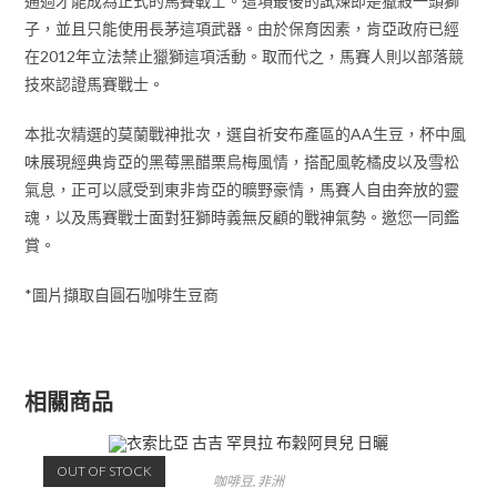
通過才能成為正式的馬賽戰士。這項最後的試煉即是獵殺一頭獅
子，並且只能使用長茅這項武器。由於保育因素，肯亞政府已經
在2012年立法禁止獵獅這項活動。取而代之，馬賽人則以部落競
技來認證馬賽戰士。
本批次精選的莫蘭戰神批次，選自祈安布產區的AA生豆，杯中風
味展現經典肯亞的黑莓黑醋栗烏梅風情，搭配風乾橘皮以及雪松
氣息，正可以感受到東非肯亞的曠野豪情，馬賽人自由奔放的靈
魂，以及馬賽戰士面對狂獅時義無反顧的戰神氣勢。邀您一同鑑
賞。
*圖片擷取自圓石咖啡生豆商
相關商品
OUT OF STOCK
咖啡豆
,
非洲