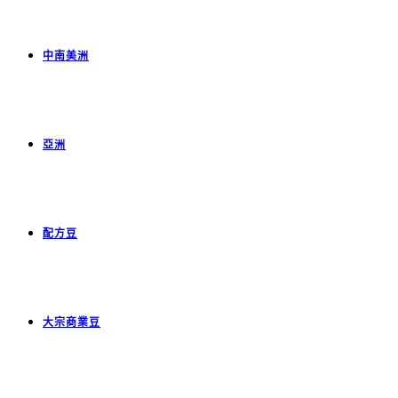
中南美洲
亞洲
配方豆
大宗商業豆