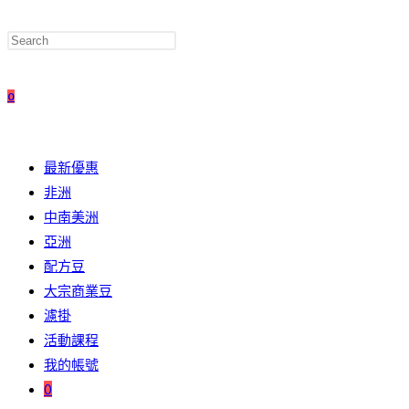
0
最新優惠
非洲
中南美洲
亞洲
配方豆
大宗商業豆
濾掛
活動課程
我的帳號
0