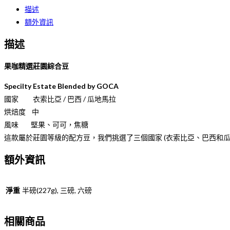
描述
額外資訊
描述
果咖精選莊園綜合豆
Specilty Estate Blended by GOCA
國家 衣索比亞 / 巴西 / 瓜地馬拉
烘焙度 中
風味 堅果、可可，焦糖
這款屬於莊園等級的配方豆，我們挑選了三個國家 (衣索比亞、巴西和
額外資訊
淨重
半磅(227g), 三磅, 六磅
相關商品