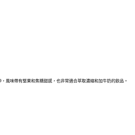
手沖，風味帶有堅果和焦糖甜感，也非常適合萃取濃縮和加牛奶的飲品。