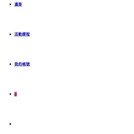
濾掛
活動課程
我的帳號
0