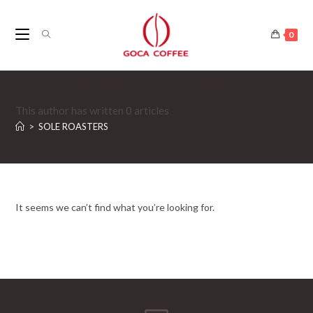
0
作者:
SOLE ROASTERS
This author has written 0 articles
>
SOLE ROASTERS
It seems we can’t find what you’re looking for.