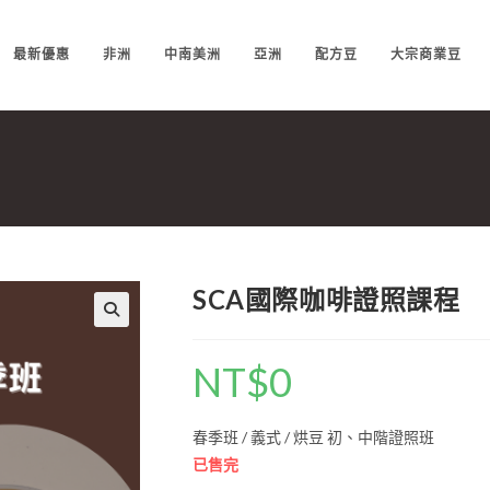
最新優惠
非洲
中南美洲
亞洲
配方豆
大宗商業豆
SCA國際咖啡證照課程
NT$
0
春季班 / 義式 / 烘豆 初、中階證照班
已售完